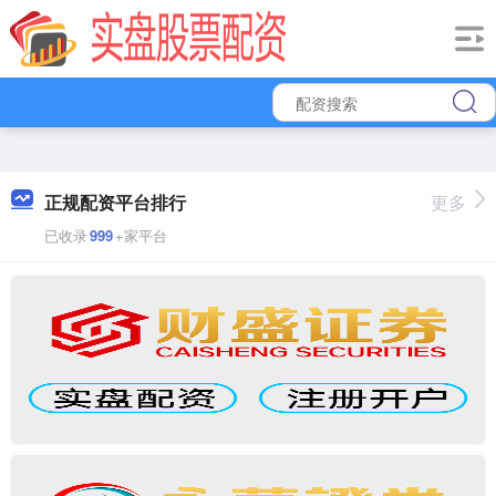
正规配资平台排行
更多
已收录
999
+家平台