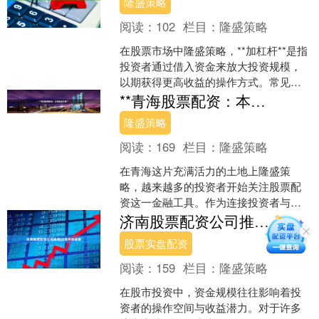
隆盛策略
阅读：
102
栏目：
隆盛策略
在股票市场中隆盛策略，**加杠杆**是指
投资者通过借入资金来放大投资规模，
以期获得更高收益的操作方式。常见的
形式包括融资融券、配资等。虽然杠杆
**青海股票配资：本地资金方案**
能放大收益，但同时....
隆盛策略
阅读：
169
栏目：
隆盛策略
在青海这片充满活力的土地上隆盛策
略，越来越多的投资者开始关注股票配
资这一金融工具。作为连接投资者与资
本市场的桥梁，青海股票配资正以其独
济南股票配资公司推荐|正规平台指南
特的本地化优势，为高原地区....
股票实盘配资
阅读：
159
栏目：
隆盛策略
在股市投资中，资金规模往往影响着投
资者的操作空间与收益潜力。对于许多