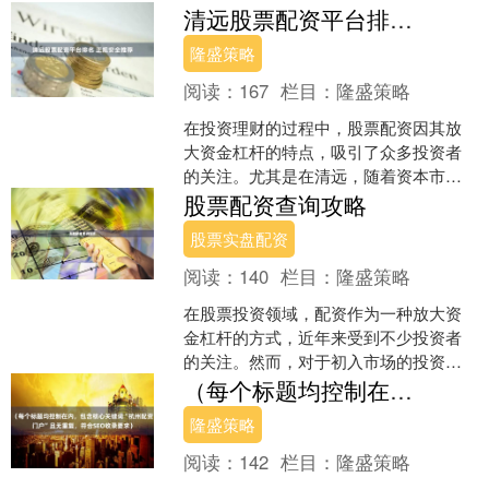
于资金规模时，选择一家专业配资公司
清远股票配资平台排名 正规安全推荐
提供杠杆服务，便成为实现....
隆盛策略
阅读：
167
栏目：
隆盛策略
在投资理财的过程中，股票配资因其放
大资金杠杆的特点，吸引了众多投资者
的关注。尤其是在清远，随着资本市场
活跃度的提升，不少股民开始寻找合适
股票配资查询攻略
的配资平台。然而，面对市....
股票实盘配资
阅读：
140
栏目：
隆盛策略
在股票投资领域，配资作为一种放大资
金杠杆的方式，近年来受到不少投资者
的关注。然而，对于初入市场的投资者
来说，如何正确查询股票配资信息，避
（每个标题均控制在内，包含核心关键词“杭州配资门户”且无重复，符合SEO收录要求）
免踩坑，成为一项必备技能....
隆盛策略
阅读：
142
栏目：
隆盛策略