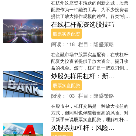
在杭州这座资本活跃的创新之城，股票
配资作为一种融资工具，为不少投资者
提供了放大操作规模的途径。各类“杭州
配资门户”网站应运而生，成为连接投资
在线杠杆配资选股技巧
者与资金方的信息枢纽....
股票实盘配资
阅读：
118
栏目：
隆盛策略
在金融市场中股票实盘配资，在线杠杆
配资为投资者提供了放大资金、提升收
益的机会。然而，杠杆是一把双刃剑，
选股技巧的优劣直接决定了盈亏结果。
炒股怎样用杠杆：新手入门与风险指南
本文将分享四大实用的选股....
股票实盘配资
阅读：
103
栏目：
隆盛策略
在股市中，杠杆交易是一种放大收益的
方式，但同时也伴随着更高的风险。对
于新手来说股票实盘配资，理解杠杆的
原理和风险控制至关重要。本文将为您
买股票加杠杆：风险与策略详解
解析炒股杠杆的基本概念、....