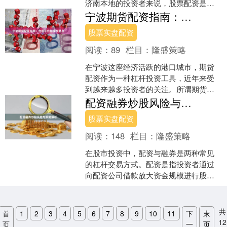
济南本地的投资者来说，股票配资是一
种常见的放大资金方式。然而，面对市
宁波期货配资指南：合规平台与操作要点
场上众多的配资公司，如何....
股票实盘配资
阅读：
89
栏目：
隆盛策略
在宁波这座经济活跃的港口城市，期货
配资作为一种杠杆投资工具，近年来受
到越来越多投资者的关注。所谓期货配
资，是指配资公司向投资者提供资金，
配资融券炒股风险与策略解析
投资者以自有资金作为保证....
股票实盘配资
阅读：
148
栏目：
隆盛策略
在股市投资中，配资与融券是两种常见
的杠杆交易方式。配资是指投资者通过
向配资公司借款放大资金规模进行股票
交易，而融券则是向券商借入股票并卖
出，预期未来股价下跌后买....
共
首
1
2
3
4
5
6
7
8
9
10
11
下
末
12
页
一
页