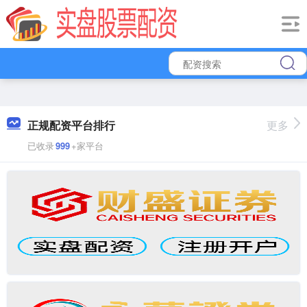
正规配资平台排行
更多
已收录
999
+家平台