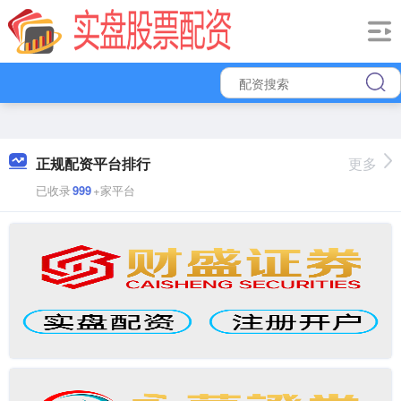
正规配资平台排行
更多
已收录
999
+家平台