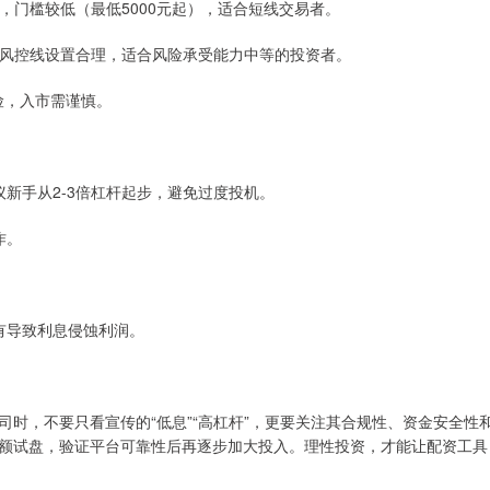
资，门槛较低（最低5000元起），适合短线交易者。
务，风控线设置合理，适合风险承受能力中等的投资者。
险，入市需谨慎。
建议新手从2-3倍杠杆起步，避免过度投机。
作。
。
持有导致利息侵蚀利润。
时，不要只看宣传的“低息”“高杠杆”，更要关注其合规性、资金安全性
额试盘，验证平台可靠性后再逐步加大投入。理性投资，才能让配资工具