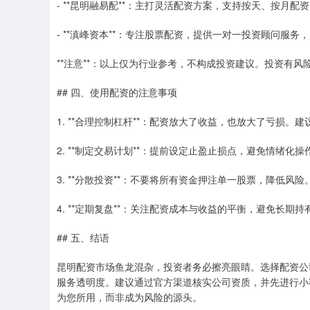
- **昆明融易配**：主打灵活配资方案，支持按天、按月配
- **滇峰资本**：专注股票配资，提供一对一投资顾问服
**注意**：以上仅为行业参考，不构成投资建议。投资有风
## 四、使用配资的注意事项
1. **合理控制杠杆**：配资放大了收益，也放大了亏损。
2. **制定交易计划**：提前设定止盈止损点，避免情绪化操
3. **分散投资**：不要将所有资金押注单一股票，降低风险
4. **定期复盘**：关注配资成本与收益的平衡，避免长期
## 五、结语
昆明配资市场鱼龙混杂，投资者务必擦亮眼睛。选择配资公司
服务透明度。建议通过官方渠道核实公司资质，并先进行小
为您所用，而非成为风险的源头。